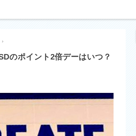
ア
トSDのポイント2倍デーはいつ？