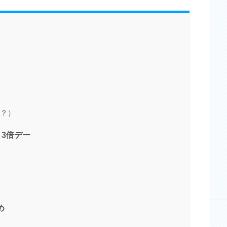
は？）
ト3倍デー
め