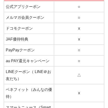
公式アプリクーポン
○
メルマガ会員クーポン
○
ドコモクーポン
x
JAF優待特典
x
PayPayクーポン
○
au PAY還元キャンペーン
○
LINEクーポン（ LINE＠お
△
友だち）
ベネフィット（みんなの優
x
待）
スマートニュース（Smart